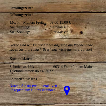
Öffnungszeiten
Öffnungszeiten
Mo.-Fr.
Montag-Freitag:
09:00-15:00
Uhr
Sa.
Samstag:
Geschlossen
So.
Sonntag:
Geschlossen
Gerne sind wir länger für Sie da, auch am Wochenende,
sagen Sie uns einfach Bescheid! Wir freuen uns auf Sie!
Kontaktdaten
Schmickstr. 16A 60314 Frankfurt am Main
Telefonnummer: 069/435032
So finden Sie uns
Nutzen Sie unseren interaktiven
La­ge­plan, um zu uns zu finden