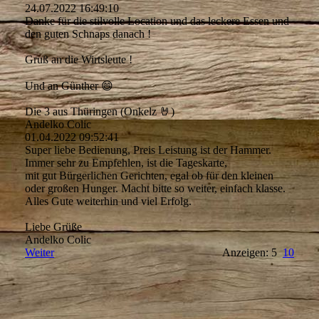
24.07.2022
16:49:10
Danke für die stilvolle Location und das leckere Essen und
den guten Schnaps danach !
Gruß an die Wirtsleute !
Und an Günther 😄
Die 3 aus Thüringen (Onkelz 🤘)
Andelko Colic
01.04.2022
09:52:41
Super liebe Bedienung, Preis Leistung ist der Hammer.
Immer sehr zu Empfehlen, ist die Tageskarte,
mit gut Bürgerlichen Gerichten, egal ob für den kleinen
oder großen Hunger. Macht bitte so weiter, einfach klasse.
Alles Gute weiterhin und viel Erfolg.
Liebe Grüße
Andelko Colic
Weiter
Anzeigen: 5
10