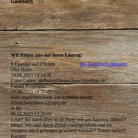
Gästebuch
Wir freuen uns auf Ihren Eintrag!
8 Einträge auf 2 Seiten
Ins Gästebuch eintragen
Olaf Hahn
24.08.2023
14:18:31
Guter Laden. olafhahn@­bruns-­maschinenbau.­de
Fabian Bergmann
19.08.2023
18:37:45
Sehr empfehlenswert, wir kommen wieder
fabian.­bergmann-­1@­pptp.­de
Je Re
06.02.2023
12:29:01
Leute! Ihr müsst öfter so ne Party wie am Samstag fahren!!!
Mega! Wir sind durch Zufall vorbeigefahren und bis
morgens um 6 gefangen gewesen! Genial!!! Danke dafür!!!
Karsten