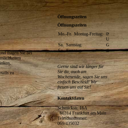
Öffnungszeiten
Öffnungszeiten
Mo.-Fr.
Montag-Freitag:
09:00-15:00
Uhr
Sa.
Samstag:
Geschlosse
So.
Sonntag:
Geschlosse
und fragen Sie bei
umlichkeiten
ränken.
Gerne sind wir länger für
Sie da, auch am
tails zu
Wochenende, sagen Sie uns
einfach Bescheid! Wir
freuen uns auf Sie!
Kontaktdaten
Schmickstr. 16A
60314 Frankfurt am Main
Telefonnummer:
069/435032