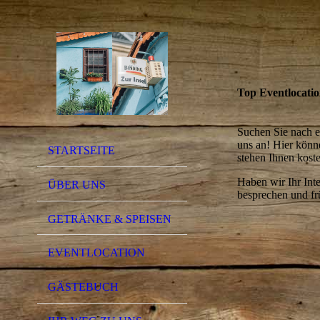
Top Eventlocati
Suchen Sie nach e
uns an! Hier könne
STARTSEITE
stehen Ihnen kost
Haben wir Ihr Int
ÜBER UNS
besprechen und frü
GETRÄNKE & SPEISEN
EVENTLOCATION
GÄSTEBUCH