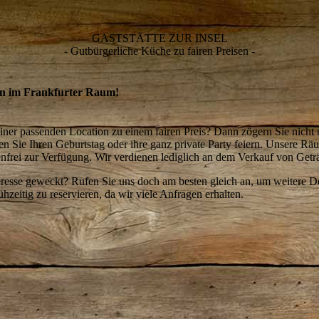
GASTSTÄTTE ZUR INSEL
- Gutbürgerliche Küche zu fairen Preisen -
on im Frankfurter Raum!
iner passenden Location zu einem fairen Preis? Dann zögern Sie nicht 
n Sie Ihren Geburtstag oder ihre ganz private Party feiern. Unsere Rä
enfrei zur Verfügung. Wir verdienen lediglich an dem Verkauf von Get
eresse geweckt? Rufen Sie uns doch am besten gleich an, um weitere De
hzeitig zu reservieren, da wir viele Anfragen erhalten.